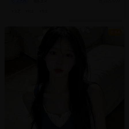
文艺片
现实主义
2025/8/20
#
文艺
#
纪实
#
现实
9.4