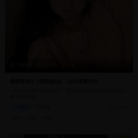
118分钟
21,340
8.8
悬疑惊悚片《暗夜追凶》- 2025年度佳作
一部扣人心弦的悬疑惊悚片，复杂的剧情设计和精彩的演技让
观众欲罢不能。
悬疑片
犯罪悬疑
2025/2/1
#
悬疑
#
犯罪
#
惊悚