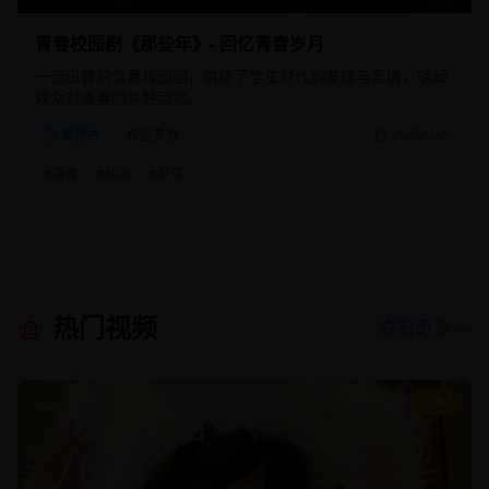
青春校园剧《那些年》- 回忆青春岁月
一部温馨的青春校园剧，讲述了学生时代的友情与爱情，唤起
观众对青春的美好回忆。
青春片
校园青春
2025/2/20
#
青春
#
校园
#
友情
热门视频
查看更多 →
9.1