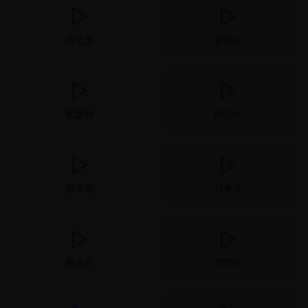
历史剧
青春片
家庭片
奇幻片
都市剧
战争片
音乐片
恐怖片