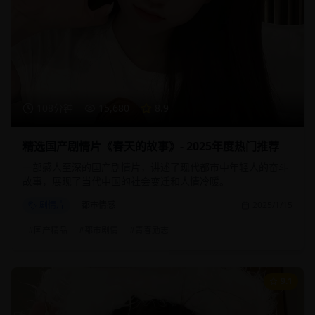
108分钟
15,680
8.9
精选国产剧情片《春天的故事》- 2025年度热门推荐
一部感人至深的国产剧情片，讲述了现代都市中年轻人的奋斗
故事，展现了当代中国的社会变迁和人情冷暖。
剧情片
都市情感
2025/1/15
#
国产精品
#
都市剧情
#
青春励志
9.1