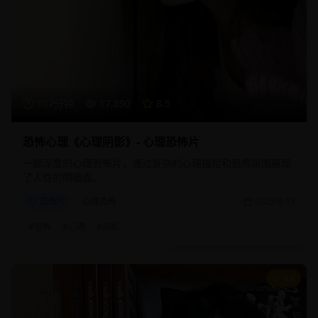
107分钟
17,890
8.5
恐怖心理《心理阴影》- 心理恐怖片
一部深度的心理恐怖片，通过复杂的心理描绘和恐怖氛围展现
了人性的阴暗面。
恐怖片
心理恐怖
2025/8/15
#
恐怖
#
心理
#
阴影
8.8