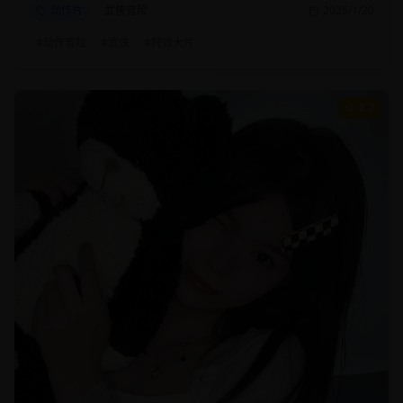
动作片
武侠冒险
2025/1/20
#
动作冒险
#
武侠
#
特效大片
8.7