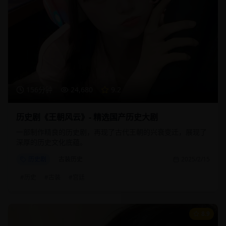
156分钟
24,680
9.2
历史剧《王朝风云》- 精选国产历史大剧
一部制作精良的历史剧，再现了古代王朝的兴衰变迁，展现了
深厚的历史文化底蕴。
历史剧
古装历史
2025/2/15
#
历史
#
古装
#
宫廷
8.9