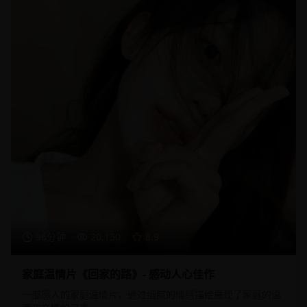
96分钟
20,150
8.9
家庭温情片《回家的路》- 感动人心佳作
一部感人的家庭温情片，通过细腻的情感描绘展现了家庭的温