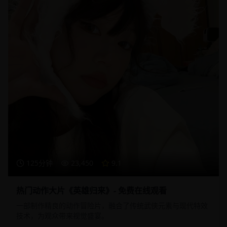
125分钟
23,450
9.1
热门动作大片《英雄归来》- 免费在线观看
一部制作精良的动作冒险片，融合了传统武侠元素与现代特效
技术，为观众带来视觉盛宴。