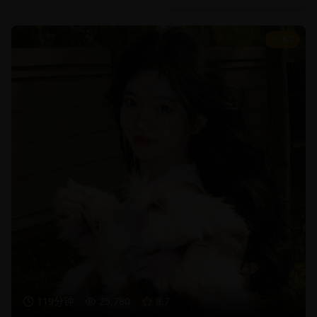
8.7
119分钟
25,780
8.7