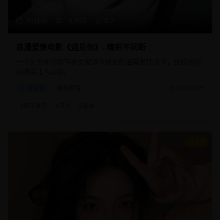
95分钟
18,920
8.7
浪漫爱情电影《遇见你》- 精彩不间断
一个关于现代都市男女邂逅与成长的温馨爱情故事，细腻的情
感描绘让人动容。
爱情片
都市爱情
2025/1/25
#
都市爱情
#
浪漫
#
温馨
8.8